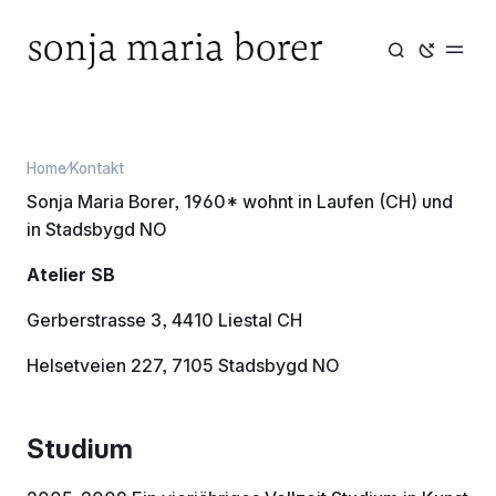
Home
Malerei
Druck
Ausstellungen
Ein Bild an der Wand
Home
Kontakt
Kunst im privaten Raum
Sonja Maria Borer, 1960* wohnt in Laufen (CH) und
Robert Walser
in Stadsbygd NO
Kontakt
Atelier SB
CV
signin
Gerberstrasse 3, 4410 Liestal CH
Helsetveien 227, 7105 Stadsbygd NO
Studium